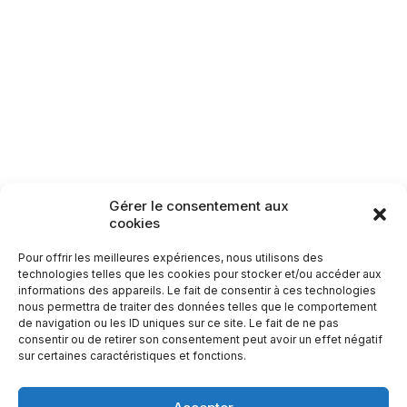
Lamarche
Monthureux-sur-Saône
Raon-aux-Bois
Rambervillers
Sercoeur
Uriménil
Xertigny
Circuit n°29 : Le
Bambois
Circuits patrimoine
8,3
km
Gérer le consentement aux
Carte des itinéraires patrimoine
cookies
Pour offrir les meilleures expériences, nous utilisons des
technologies telles que les cookies pour stocker et/ou accéder aux
informations des appareils. Le fait de consentir à ces technologies
nous permettra de traiter des données telles que le comportement
de navigation ou les ID uniques sur ce site. Le fait de ne pas
consentir ou de retirer son consentement peut avoir un effet négatif
sur certaines caractéristiques et fonctions.