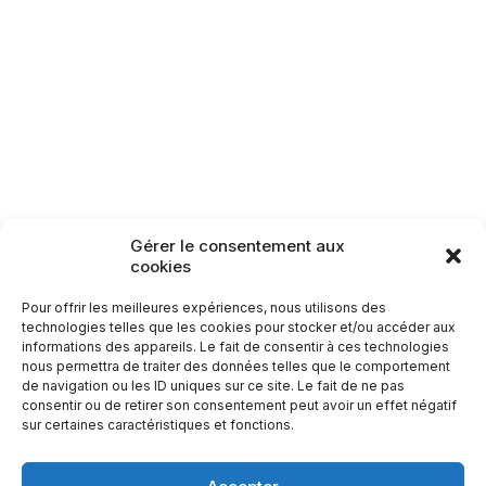
Lamarche
Monthureux-sur-Saône
Raon-aux-Bois
Rambervillers
Sercoeur
Uriménil
Xertigny
Circuit n°29 : Le
Circuit n°31 : Les
Bambois
Noires Faignes
Circuits patrimoine
8,3
km
14,6
km
Gérer le consentement aux
Carte des itinéraires patrimoine
cookies
Pour offrir les meilleures expériences, nous utilisons des
technologies telles que les cookies pour stocker et/ou accéder aux
informations des appareils. Le fait de consentir à ces technologies
nous permettra de traiter des données telles que le comportement
de navigation ou les ID uniques sur ce site. Le fait de ne pas
consentir ou de retirer son consentement peut avoir un effet négatif
sur certaines caractéristiques et fonctions.