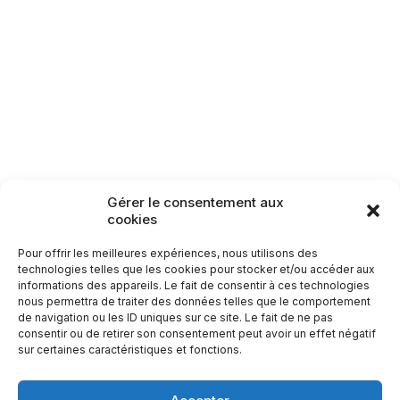
Lamarche
Monthureux-sur-Saône
Raon-aux-Bois
Rambervillers
Sercoeur
Uriménil
Xertigny
Circuit n°27 : Julien
Absalon
Circuits patrimoine
28,9
km
Gérer le consentement aux
Carte des itinéraires patrimoine
cookies
Pour offrir les meilleures expériences, nous utilisons des
technologies telles que les cookies pour stocker et/ou accéder aux
informations des appareils. Le fait de consentir à ces technologies
nous permettra de traiter des données telles que le comportement
de navigation ou les ID uniques sur ce site. Le fait de ne pas
consentir ou de retirer son consentement peut avoir un effet négatif
sur certaines caractéristiques et fonctions.