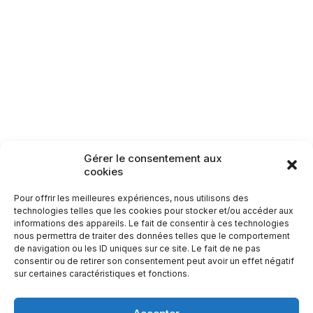
Lamarche
Monthureux-sur-Saône
Raon-aux-Bois
Rambervillers
Sercoeur
Uriménil
Xertigny
Circuit n°89 : Xatimont
Circuit n°91 : Les
Roches d’Olima
23,5
km
Circuits patrimoine
13,5
km
Gérer le consentement aux
Carte des itinéraires patrimoine
cookies
Pour offrir les meilleures expériences, nous utilisons des
technologies telles que les cookies pour stocker et/ou accéder aux
informations des appareils. Le fait de consentir à ces technologies
nous permettra de traiter des données telles que le comportement
de navigation ou les ID uniques sur ce site. Le fait de ne pas
consentir ou de retirer son consentement peut avoir un effet négatif
sur certaines caractéristiques et fonctions.