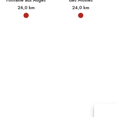
Fontaine aux Auges
des Moines
26,0
km
24,0
km