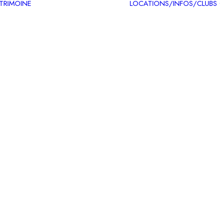
ATRIMOINE
LOCATIONS/INFOS/CLUBS
Circuits patrimoine
Carte des itinéraires
patrimoine