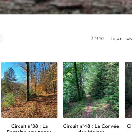
3 items
Tri par no
S
Circuit n°38 : La
Circuit n°48 : La Corvée
Ci