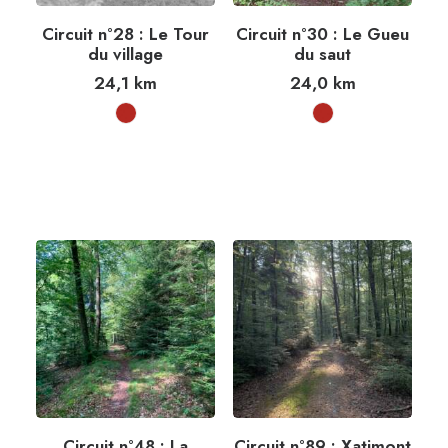
Circuit n°28 : Le Tour
Circuit n°30 : Le Gueu
du village
du saut
24,1
km
24,0
km
Circuit n°48 : La
Circuit n°89 : Xatimont