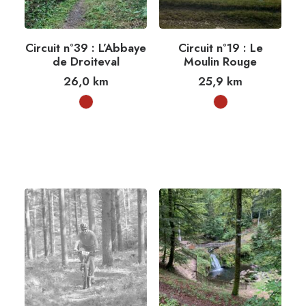
Circuit n°39 : L’Abbaye
Circuit n°19 : Le
de Droiteval
Moulin Rouge
26,0
km
25,9
km