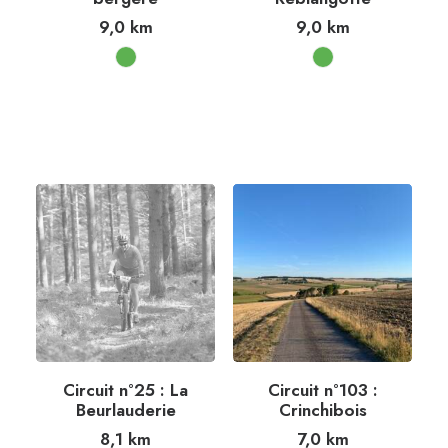
9,0
km
9,0
km
Circuit n°25 : La
Circuit n°103 :
Beurlauderie
Crinchibois
8,1
km
7,0
km