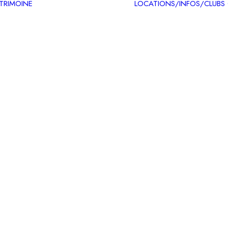
ATRIMOINE
LOCATIONS/INFOS/CLUBS
Circuits patrimoine
Carte des itinéraires
patrimoine