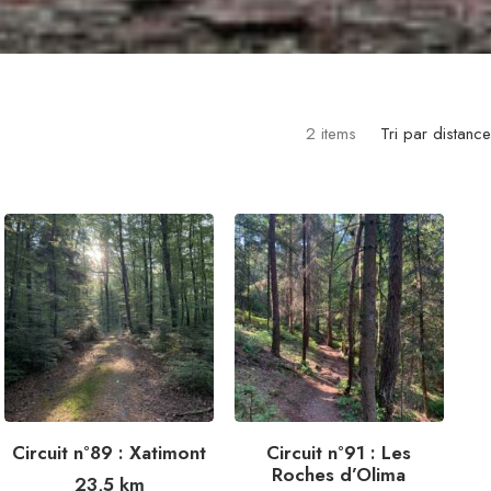
2 items
Tri par distanc
Circuit n°89 : Xatimont
Circuit n°91 : Les
Roches d’Olima
23,5
km