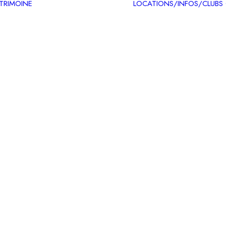
ATRIMOINE
LOCATIONS/INFOS/CLUBS
Circuits patrimoine
Carte des itinéraires
patrimoine