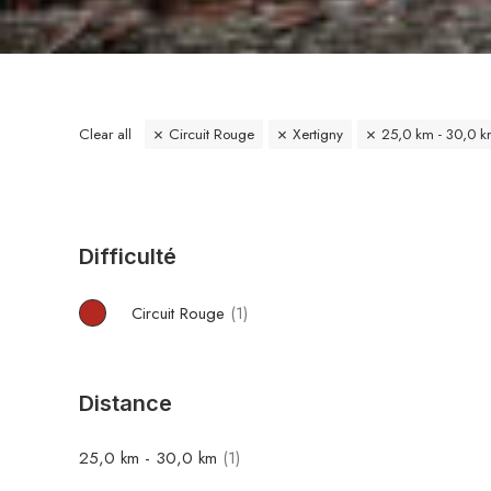
Clear all
Circuit Rouge
Xertigny
25,0
km
-
30,0
k
Difficulté
Circuit Rouge
(1)
Distance
25,0
km
-
30,0
km
(1)