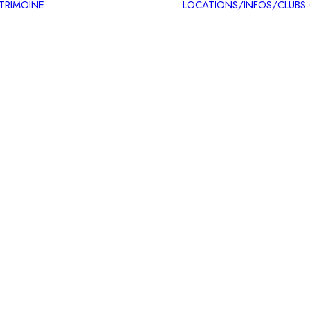
ATRIMOINE
LOCATIONS/INFOS/CLUBS
Circuits patrimoine
Carte des itinéraires
patrimoine