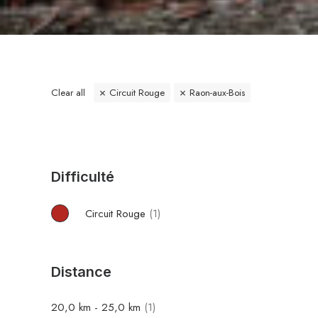
Clear all
Circuit Rouge
Raon-aux-Bois
Difficulté
Circuit Rouge
(1)
Distance
20,0
km
-
25,0
km
(1)