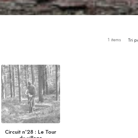
1 items
Tri p
Circuit n°28 : Le Tour