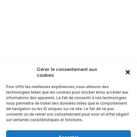
Lamarche
Monthureux-sur-Saône
Raon-aux-Bois
Rambervillers
Sercoeur
Uriménil
Xertigny
Circuit n°96 : La Pierre
Torelle
Circuits patrimoine
14,5
km
Gérer le consentement aux
Carte des itinéraires patrimoine
cookies
Pour offrir les meilleures expériences, nous utilisons des
technologies telles que les cookies pour stocker et/ou accéder aux
informations des appareils. Le fait de consentir à ces technologies
nous permettra de traiter des données telles que le comportement
de navigation ou les ID uniques sur ce site. Le fait de ne pas
consentir ou de retirer son consentement peut avoir un effet négatif
sur certaines caractéristiques et fonctions.