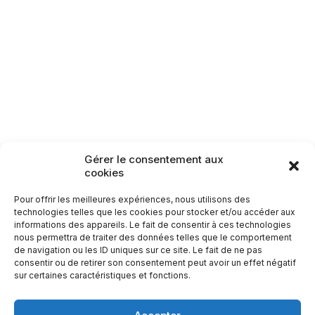
Lamarche
Monthureux-sur-Saône
Raon-aux-Bois
Rambervillers
Sercoeur
Uriménil
Xertigny
Circuit n°91 : Les
Circuit n°92 : Les 13
Roches d’Olima
Cantons
Circuits patrimoine
13,5
km
11,0
km
Gérer le consentement aux
Carte des itinéraires patrimoine
cookies
Pour offrir les meilleures expériences, nous utilisons des
technologies telles que les cookies pour stocker et/ou accéder aux
informations des appareils. Le fait de consentir à ces technologies
nous permettra de traiter des données telles que le comportement
de navigation ou les ID uniques sur ce site. Le fait de ne pas
consentir ou de retirer son consentement peut avoir un effet négatif
sur certaines caractéristiques et fonctions.