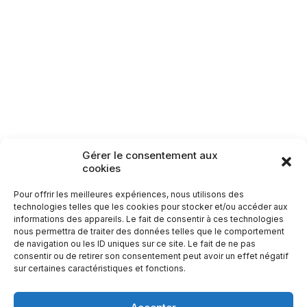
Lamarche
Monthureux-sur-Saône
Raon-aux-Bois
Rambervillers
Sercoeur
Uriménil
Xertigny
Circuit n°23 : Le
Pâquis des 6 frères
Circuits patrimoine
11,9
km
Gérer le consentement aux
Carte des itinéraires patrimoine
cookies
Pour offrir les meilleures expériences, nous utilisons des
technologies telles que les cookies pour stocker et/ou accéder aux
informations des appareils. Le fait de consentir à ces technologies
nous permettra de traiter des données telles que le comportement
de navigation ou les ID uniques sur ce site. Le fait de ne pas
consentir ou de retirer son consentement peut avoir un effet négatif
sur certaines caractéristiques et fonctions.