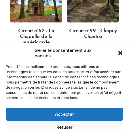
Circuit n°52 : La
Circuit n°99 : Chapuy
Chapelle de la
Chantré
miséricorde
28,5
km
27,5
km
Gérer le consentement aux
cookies
Pour offrir les meilleures expériences, nous utilisons des
technologies telles que les cookies pour stocker et/ou accéder aux
informations des appareils. Le fait de consentir à ces technologies
nous permettra de traiter des données telles que le comportement
de navigation ou les ID uniques sur ce site. Le fait de ne pas
consentir ou de retirer son consentement peut avoir un effet négatif
sur certaines caractéristiques et fonctions.
Accepter
Refuser
© PETR du Pays d’Epinal – 2023