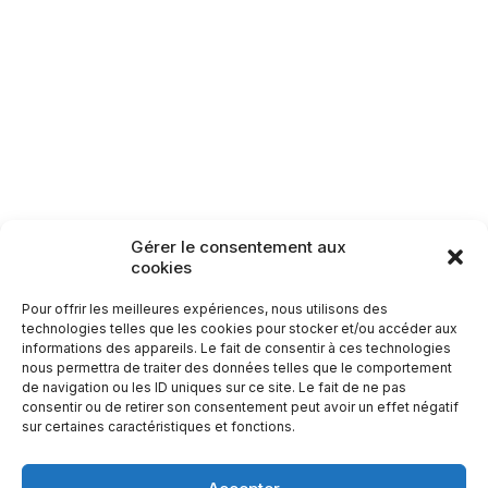
Lamarche
Monthureux-sur-Saône
Raon-aux-Bois
Rambervillers
Sercoeur
Uriménil
Xertigny
Circuit n°27 : Julien
Absalon
Circuits patrimoine
28,9
km
Gérer le consentement aux
Carte des itinéraires patrimoine
cookies
Pour offrir les meilleures expériences, nous utilisons des
technologies telles que les cookies pour stocker et/ou accéder aux
informations des appareils. Le fait de consentir à ces technologies
nous permettra de traiter des données telles que le comportement
de navigation ou les ID uniques sur ce site. Le fait de ne pas
consentir ou de retirer son consentement peut avoir un effet négatif
sur certaines caractéristiques et fonctions.