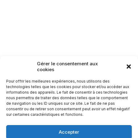
Lamarche
Monthureux-sur-Saône
Raon-aux-Bois
Rambervillers
Sercoeur
Uriménil
Xertigny
Circuit n°55: La Torèle
40,2
km
Circuits patrimoine
Gérer le consentement aux
cookies
Carte des itinéraires patrimoine
Pour offrir les meilleures expériences, nous utilisons des
technologies telles que les cookies pour stocker et/ou accéder aux
informations des appareils. Le fait de consentir à ces technologies
nous permettra de traiter des données telles que le comportement
de navigation ou les ID uniques sur ce site. Le fait de ne pas
consentir ou de retirer son consentement peut avoir un effet négatif
sur certaines caractéristiques et fonctions.
Accepter