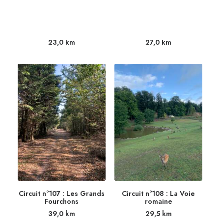
Circuit n°105 : Les petits
Circuit n°106 : Le château
lavoirs
de Villé
23,0
km
27,0
km
Circuit n°107 : Les Grands
Circuit n°108 : La Voie
Fourchons
romaine
39,0
km
29,5
km