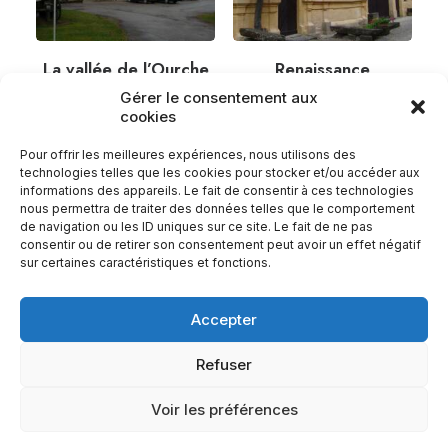
La vallée de l’Ourche
Renaissance
32,0
km
39,0
km
Gérer le consentement aux
cookies
Pour offrir les meilleures expériences, nous utilisons des
technologies telles que les cookies pour stocker et/ou accéder aux
informations des appareils. Le fait de consentir à ces technologies
nous permettra de traiter des données telles que le comportement
de navigation ou les ID uniques sur ce site. Le fait de ne pas
consentir ou de retirer son consentement peut avoir un effet négatif
sur certaines caractéristiques et fonctions.
Accepter
Refuser
© PETR du Pays d’Epinal – 2023
Voir les préférences