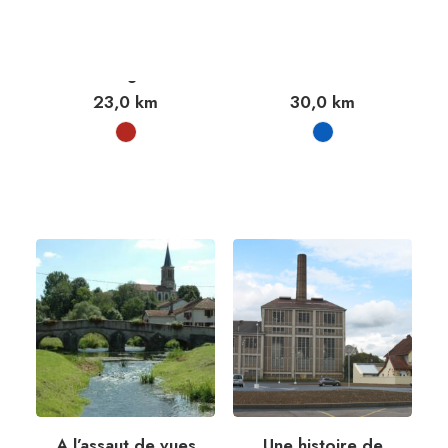
Les vergers des
La verrerie de
Vosges
Portieux
23,0
km
30,0
km
A l’assaut de vues
Une histoire de