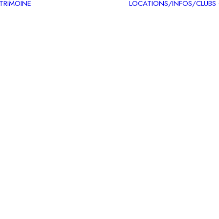
ATRIMOINE
LOCATIONS/INFOS/CLUBS
Circuits patrimoine
Carte des itinéraires
patrimoine