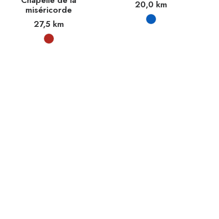
Chapelle de la
20,0
km
miséricorde
27,5
km