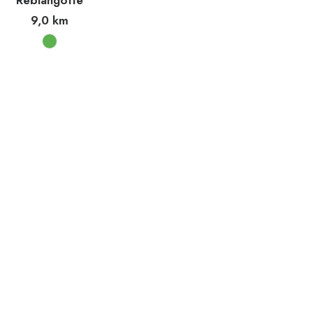
Reblangotte
9,0
km