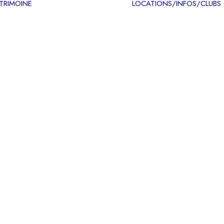
ATRIMOINE
LOCATIONS/INFOS/CLUBS
Circuits patrimoine
Carte des itinéraires
patrimoine