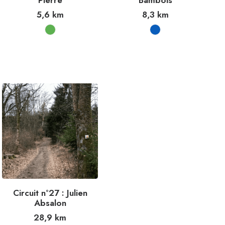
Pierre
Bambois
5,6
km
8,3
km
Circuit n°27 : Julien
Absalon
28,9
km