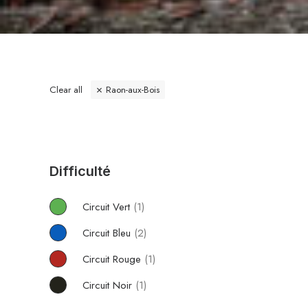
Clear all
Raon-aux-Bois
Difficulté
Circuit Vert
(1)
Circuit Bleu
(2)
Circuit Rouge
(1)
Circuit Noir
(1)