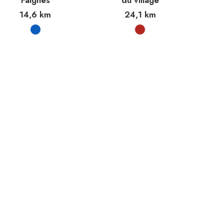
Faignes
du village
14,6
km
24,1
km