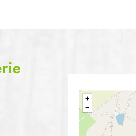
rie
+
m
−