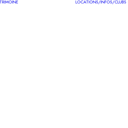
ATRIMOINE
LOCATIONS/INFOS/CLUBS
Circuits patrimoine
Carte des itinéraires
patrimoine