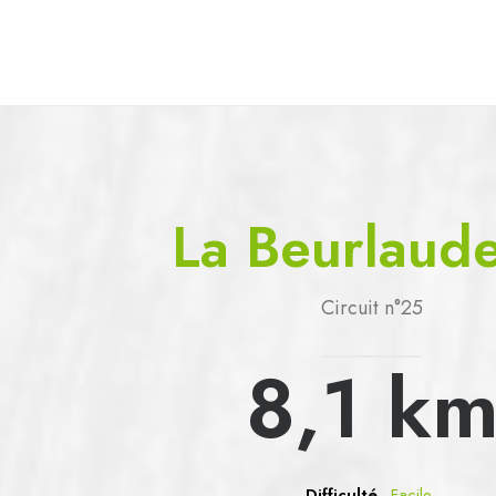
Sercoeur
Uriménil
Xertigny
La Beurlaude
Circuit n°25
8,1
k
Difficulté
Facile