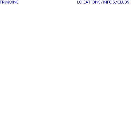
ATRIMOINE
LOCATIONS/INFOS/CLUBS
Circuits patrimoine
Carte des itinéraires
patrimoine