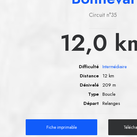
Circuit n°35
12,0
k
Difficulté
Intermédiaire
Distance
12 km
Dénivelé
209 m
Type
Boucle
Départ
Relanges
Fiche imprimable
Téléch