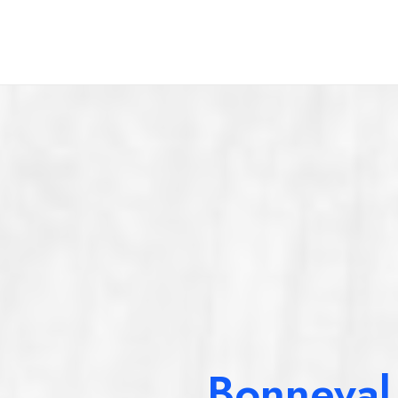
Sercoeur
Uriménil
Xertigny
Bonneval