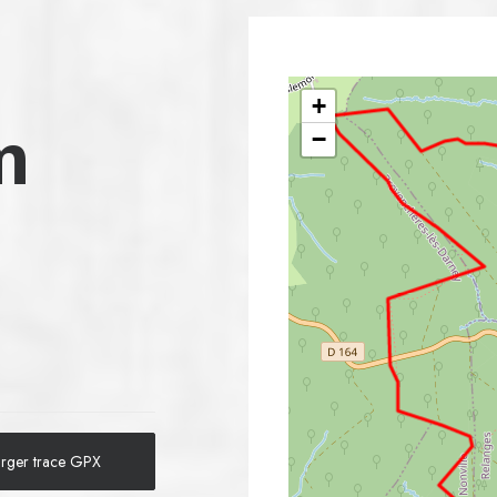
+
m
−
arger trace GPX