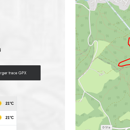
d
arger trace GPX