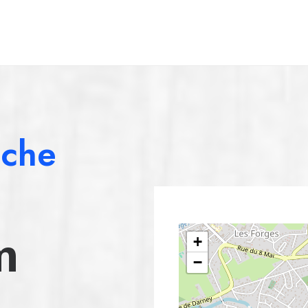
ache
m
+
−