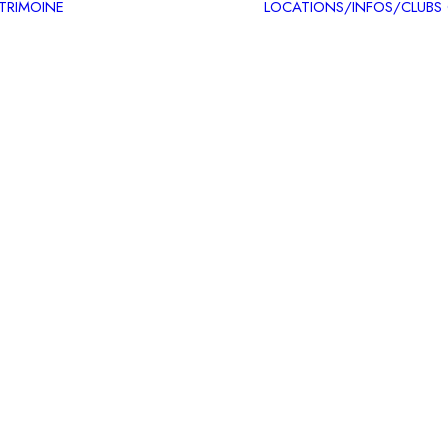
ATRIMOINE
LOCATIONS/INFOS/CLUBS
Circuits patrimoine
Carte des itinéraires
patrimoine