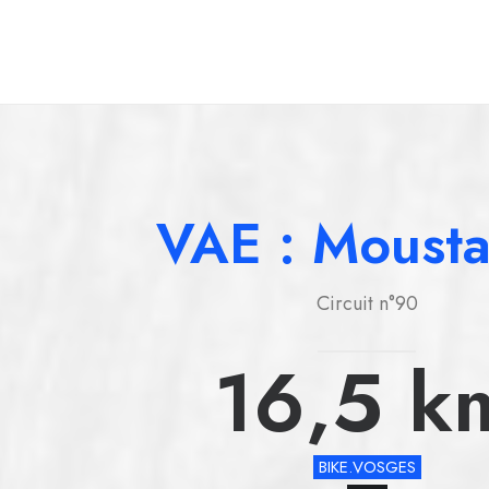
Sercoeur
Uriménil
Xertigny
VAE : Moust
Circuit n°90
16,5
k
BIKE.VOSGES