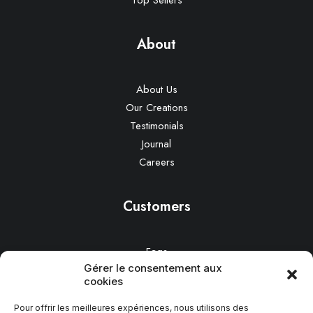
Top Sellers
About
About Us
Our Creations
Testimonials
Journal
Careers
Customers
Faqs
Gérer le consentement aux
Shipping
cookies
Returns
Terms
Pour offrir les meilleures expériences, nous utilisons des