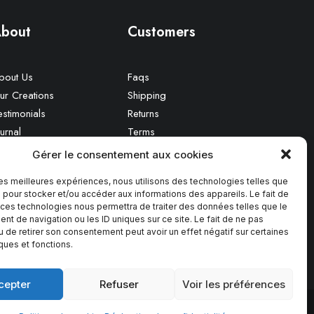
bout
Customers
bout Us
Faqs
ur Creations
Shipping
estimonials
Returns
urnal
Terms
areers
Contact Us
Gérer le consentement aux cookies
Privacy
 les meilleures expériences, nous utilisons des technologies telles que
 pour stocker et/ou accéder aux informations des appareils. Le fait de
 ces technologies nous permettra de traiter des données telles que le
t de navigation ou les ID uniques sur ce site. Le fait de ne pas
u de retirer son consentement peut avoir un effet négatif sur certaines
iques et fonctions.
cepter
Refuser
Voir les préférences