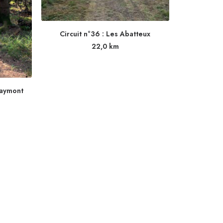
Circuit n°36 : Les Abatteux
22,0
km
Naymont