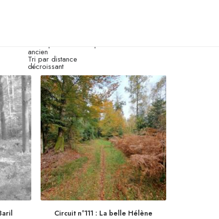
Tri par défaut
Tri par popularité
sant
Hide filters
Tri par notes moyennes
Tri du plus récent au plus
ancien
Tri par distance
décroissant
Baril
Circuit n°111 : La belle Hélène