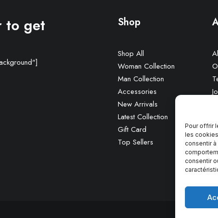
 to get
Shop
A
Shop All
A
background"]
Woman Collection
O
Man Collection
T
Accessories
Jo
New Arrivals
C
Latest Collection
Pour offrir
Gift Card
les cookies
Top Sellers
consentir à
comportemen
consentir o
caractérist
Ac