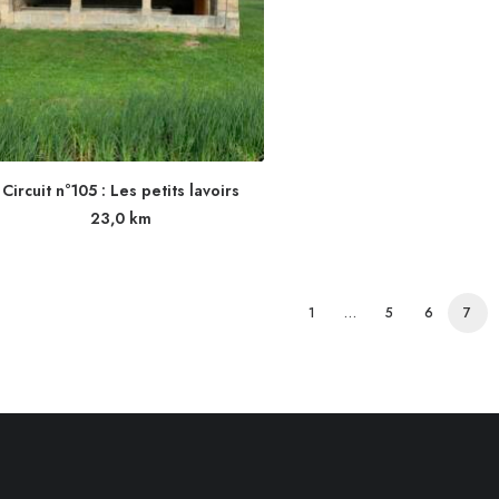
Circuit n°105 : Les petits lavoirs
23,0
km
1
…
5
6
7