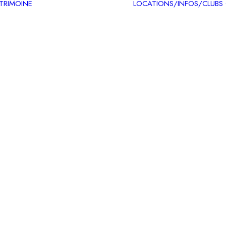
ATRIMOINE
LOCATIONS/INFOS/CLUBS
Circuits patrimoine
Carte des itinéraires
patrimoine