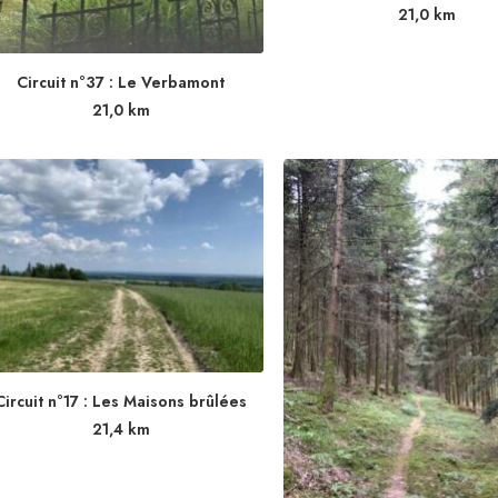
21,0
km
Circuit n°37 : Le Verbamont
21,0
km
Circuit n°17 : Les Maisons brûlées
21,4
km