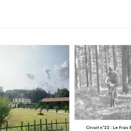
Trié par prix croissant
Affichage de 61–70 sur 89 résultats
Tri par distance crois
Circuit n°22 : Le Frais 