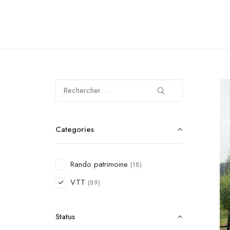
Sercoeur
Uriménil
Xertigny
Categories
Rando patrimoine
(18)
VTT
(89)
Status