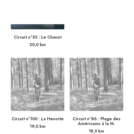
Circuit n°12 : Moscou et
Jerusalem
19,3
km
Circuit n°53 : Le Chanot
20,0
km
Circuit n°100 : La Henotte
Circuit n°86 : Plage des
Américains à la M.
19,0
km
18,5
km