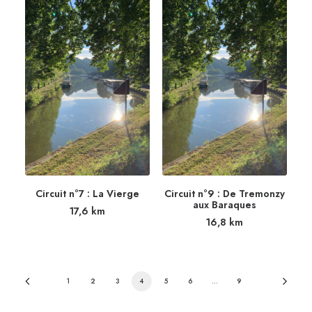
Circuit n°7 : La Vierge
Circuit n°9 : De Tremonzy
aux Baraques
17,6
km
16,8
km
1
2
3
4
5
6
…
9