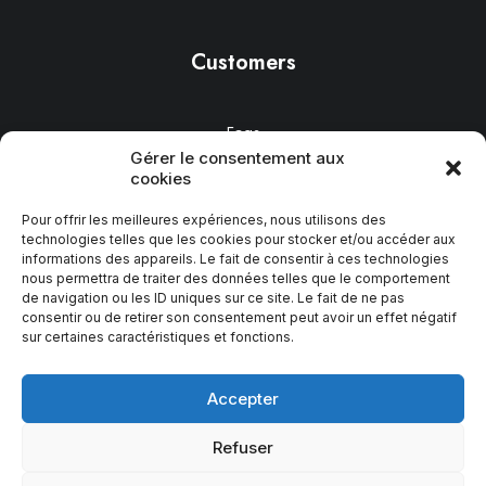
Customers
Faqs
Gérer le consentement aux
Shipping
cookies
Returns
Terms
Pour offrir les meilleures expériences, nous utilisons des
technologies telles que les cookies pour stocker et/ou accéder aux
Contact Us
informations des appareils. Le fait de consentir à ces technologies
Privacy
nous permettra de traiter des données telles que le comportement
de navigation ou les ID uniques sur ce site. Le fait de ne pas
consentir ou de retirer son consentement peut avoir un effet négatif
sur certaines caractéristiques et fonctions.
Accepter
Refuser
© PETR du Pays d’Epinal – 2023