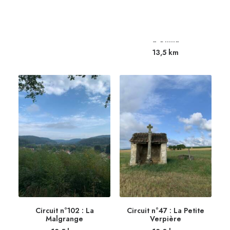
Circuit n°91 : Les Roches
d’Olima
13,5
km
Circuit n°102 : La
Circuit n°47 : La Petite
Malgrange
Verpière