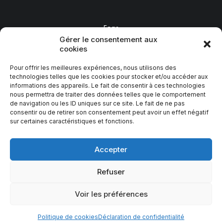
Faqs
Gérer le consentement aux
Shipping
cookies
Returns
Terms
Pour offrir les meilleures expériences, nous utilisons des
technologies telles que les cookies pour stocker et/ou accéder aux
Contact Us
informations des appareils. Le fait de consentir à ces technologies
Privacy
nous permettra de traiter des données telles que le comportement
de navigation ou les ID uniques sur ce site. Le fait de ne pas
consentir ou de retirer son consentement peut avoir un effet négatif
sur certaines caractéristiques et fonctions.
Accepter
Refuser
© PETR du Pays d’Epinal – 2023
Voir les préférences
Politique de cookies
Déclaration de confidentialité