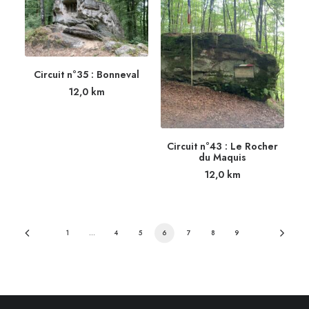
Circuit n°35 : Bonneval
12,0
km
Circuit n°43 : Le Rocher
du Maquis
12,0
km
1
…
4
5
6
7
8
9