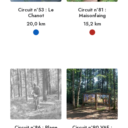
Circuit n°53 : Le
Circuit n°81 :
Chanot
Maisonfaing
20,0
km
15,2
km
Circuit n°86 : Plage
Circuit n°90 VAE :