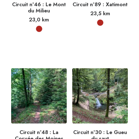
Circuit n°46 : Le Mont
Circuit n°89 : Xatimont
du Milieu
23,5
km
23,0
km
Circuit n°48 : La
Circuit n°30 : Le Gueu
Corvée des Moines
du saut