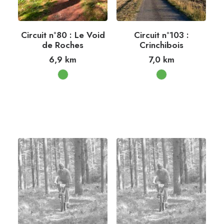
Circuit n°80 : Le Void
Circuit n°103 :
de Roches
Crinchibois
6,9
km
7,0
km