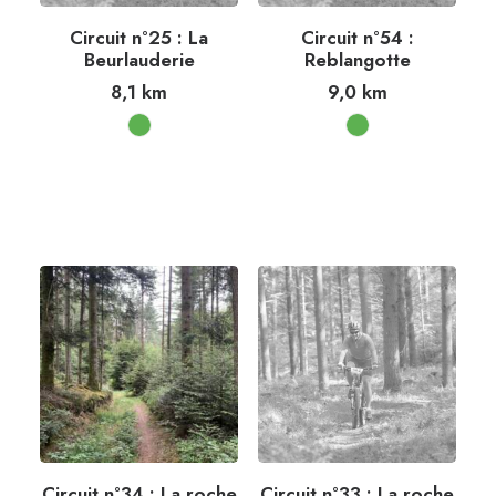
Circuit n°25 : La
Circuit n°54 :
Beurlauderie
Reblangotte
8,1
km
9,0
km
Circuit n°34 : La roche
Circuit n°33 : La roche